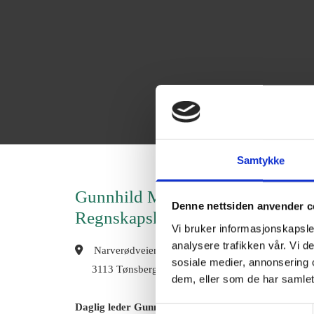
Samtykke
Gunnhild Monstad
Denne nettsiden anvender c
Regnskapskontor
Vi bruker informasjonskapsler
analysere trafikken vår. Vi 

Narverødveien 40F,
sosiale medier, annonsering 
3113 Tønsberg
dem, eller som de har samlet
Daglig leder Gunnhild Monstad
Samtykkevalg