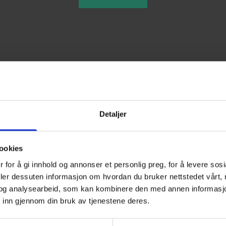
Detaljer
Send en melding
ookies
 for å gi innhold og annonser et personlig preg, for å levere sos
Fyll inn skjema så tar vi kontakt med deg så snart som mulig.
deler dessuten informasjon om hvordan du bruker nettstedet vårt,
Navn*
og analysearbeid, som kan kombinere den med annen informasjon d
 inn gjennom din bruk av tjenestene deres.
Telefon*
E-post*