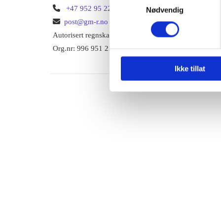

+47 952 95 221
Nødvendig

post@gm-r.no
Autorisert regnskapsfører
Org.nr: 996 951 219
Ikke tillat